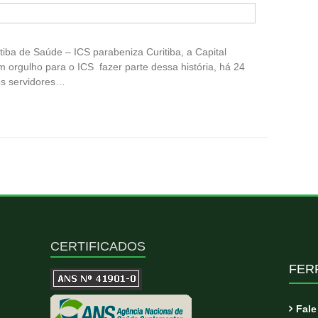
itiba de Saúde – ICS parabeniza Curitiba, a Capital
 orgulho para o ICS fazer parte dessa história, há 24
os servidores…
CERTIFICADOS
FER
Fal