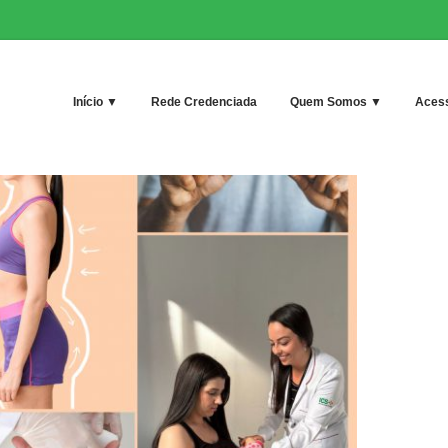
Início ▼
Rede Credenciada
Quem Somos ▼
Acess