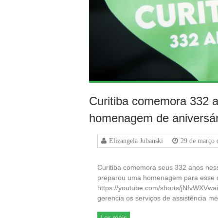
Curitiba comemora 332 an
homenagem de aniversár
Elizangela Jubanski
29 de março 
Curitiba comemora seus 332 anos nesse
preparou uma homenagem para esse di
https://youtube.com/shorts/jNfvWXVwa
gerencia os serviços de assistência mé
Ler mais