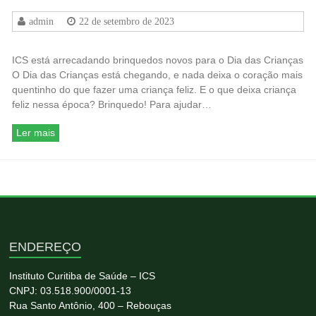
admin
22 de setembro de 2023
ICS está arrecadando brinquedos novos para o Dia das Crianças
O Dia das Crianças está chegando, e nada deixa o coração mais
quentinho do que fazer uma criança feliz. E o que deixa criança
feliz nessa época? Brinquedo! Para ajudar…
Ler mais
ENDEREÇO
Instituto Curitiba de Saúde – ICS
CNPJ: 03.518.900/0001-13
Rua Santo Antônio, 400 – Rebouças