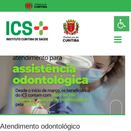
Skip
Op
to
too
content
ICS
Instituto
Curitiba
de
Saúde
Atendimento odontológico