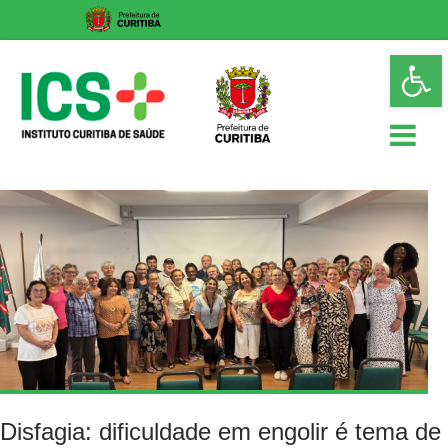
Skip
Op
to
too
content
ICS
Instituto
Curitiba
de
Saúde
Disfagia: dificuldade em engolir é tema de