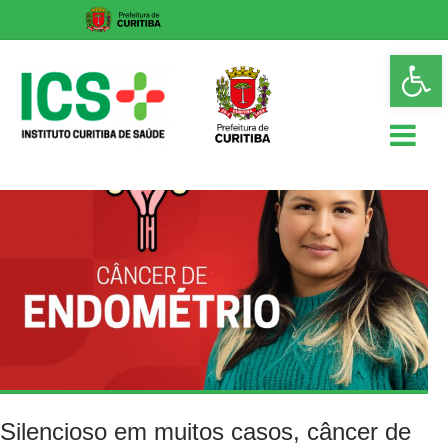
Skip
Op
to
too
content
ICS
Instituto
Curitiba
de
Saúde
Silencioso em muitos casos, câncer de