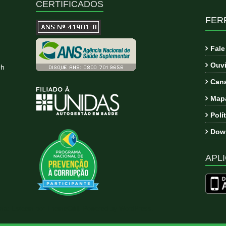
CERTIFICADOS
FER
Fal
Ouvi
9h
Cana
Mapa
Polí
Down
APLI
ema:
Esteem
por ThemeGrill. Powered by
WordPress
.