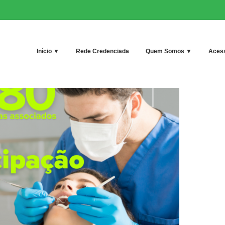
Início ▼
Rede Credenciada
Quem Somos ▼
Acess