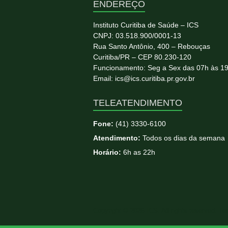
ENDEREÇO
Instituto Curitiba de Saúde – ICS
CNPJ: 03.518.900/0001-13
Rua Santo Antônio, 400 – Rebouças
Curitiba/PR – CEP 80.230-120
Funcionamento: Seg a Sex das 07h às 1
Email: ics@ics.curitiba.pr.gov.br
TELEATENDIMENTO
Fone:
(41) 3330-6100
Atendimento:
Todos os dias da semana
Horário:
6h as 22h
Copyright © 2026
ICS
. All rights reserved. T