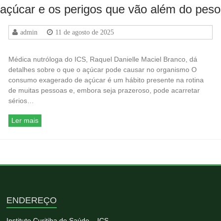
açúcar e os perigos que vão além do peso
admin
11 de agosto de 2025
Médica nutróloga do ICS, Raquel Danielle Maciel Branco, dá
detalhes sobre o que o açúcar pode causar no organismo O
consumo exagerado de açúcar é um hábito presente na rotina
de muitas pessoas e, embora seja prazeroso, pode acarretar
sérios…
Ler mais
ENDEREÇO
Instituto Curitiba de Saúde – ICS