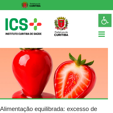
Skip
Op
to
too
content
ICS
Instituto
Curitiba
de
Saúde
Alimentação equilibrada: excesso de