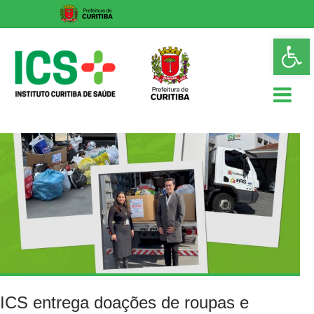
Skip
Op
to
too
content
ICS
Instituto
Curitiba
de
Saúde
ICS entrega doações de roupas e