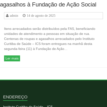
agasalhos à Fundação de Ação Social
admin
14 de agosto de 2025
Itens arrecadados serão distribuídos pela FAS, beneficiando
unidades de atendimento a pessoas em situação de rua.
Centenas de roupas e agasalhos arrecadados pelo Instituto
Curitiba de Saúde – ICS foram entregues na manhã desta
segunda-feira (11) à Fundação de Ação…
Ler mais
ENDEREÇO
Instituto Curitiba de Saúde – ICS