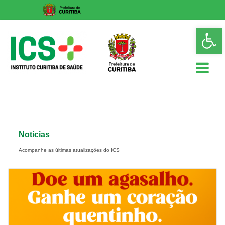
Skip
Op
to
too
content
ICS
Instituto
Curitiba
de
Notícias
Saúde
Acompanhe as últimas atualizações do ICS