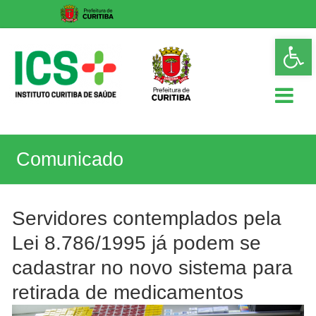
Skip
Op
to
too
content
ICS
Comunicado
Instituto
Curitiba
de
Saúde
Servidores contemplados pela
Lei 8.786/1995 já podem se
cadastrar no novo sistema para
retirada de medicamentos