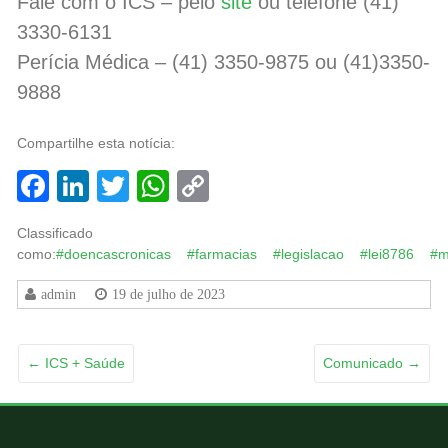
Fale com o ICS – pelo
site
ou telefone (41)
3330-6131
Perícia Médica – (41) 3350-9875 ou (41)3350-
9888
Compartilhe esta notícia:
Facebook
LinkedIn
Twitter
WhatsApp
Copy
Link
Classificado
como:
#doencascronicas
#farmacias
#legislacao
#lei8786
#m
admin
19 de julho de 2023
←
ICS + Saúde
Comunicado
→