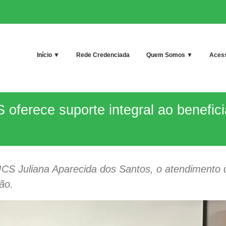
Início ▼
Rede Credenciada
Quem Somos ▼
Acess
S oferece suporte integral ao benefic
 ICS Juliana Aparecida dos Santos, o atendimento 
ão.