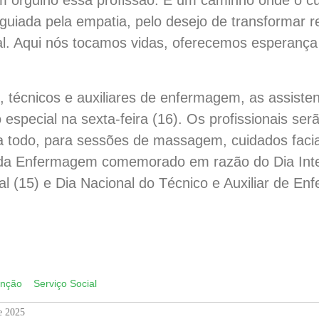
 orgulho essa profissão. É um caminho onde o cu
uiada pela empatia, pelo desejo de transformar 
ial. Aqui nós tocamos vidas, oferecemos esperança
 técnicos e auxiliares de enfermagem, as assiste
 especial na sexta-feira (16). Os profissionais se
ia todo, para sessões de massagem, cuidados faciais
 da Enfermagem comemorado em razão do Dia Int
ial (15) e Dia Nacional do Técnico e Auxiliar de E
App
py
k
enção
Serviço Social
e 2025