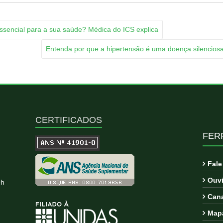
sencial para a sua saúde? Médica do ICS explica
Entenda por que a hipertensão é uma doença silencios
CERTIFICADOS
FER
Fal
Ouvi
9h
Cana
Mapa