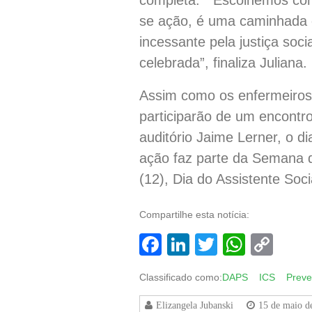
completa. “Escolhemos com
se ação, é uma caminhada g
incessante pela justiça soc
celebrada”, finaliza Juliana.
Assim como os enfermeiros,
participarão de um encontro
auditório Jaime Lerner, o d
ação faz parte da Semana
(12), Dia do Assistente Soc
Compartilhe esta notícia:
Facebook
LinkedIn
Twitter
Whats
Co
Lin
Classificado como:
DAPS
ICS
Prev
Elizangela Jubanski
15 de maio d