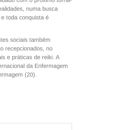
idado com o próximo torna-
realidades, numa busca
 e toda conquista é
ntes sociais também
rão recepcionados, no
 e práticas de reiki. A
ernacional da Enfermagem
nfermagem (20).