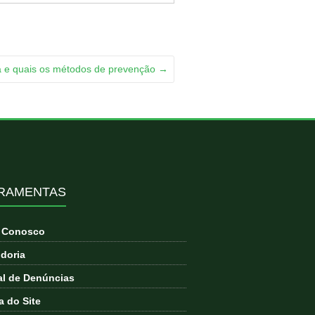
a e quais os métodos de prevenção
→
RAMENTAS
e Conosco
doria
l de Denúncias
 do Site