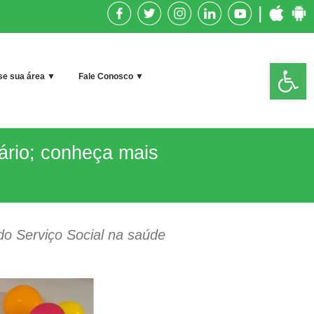
|
Op
e sua área ▼
Fale Conosco ▼
too
iário; conheça mais
do Serviço Social na saúde