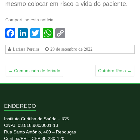
mesmo colocar em risco a vida do paciente.
Compartilhe esta notícia:
Facebook
LinkedIn
Twitter
WhatsApp
Copy
Link
Larissa Pereira
29 de setembro de 2022
←
Comunicado de feriado
Outubro Rosa
→
ENDEREÇO
Instituto Curitiba de Saúde – ICS
CNPJ: 03.518.900/0001-13
Rua Santo Antônio, 400 – Rebouças
Curitiba/PR – CEP 80.230-120