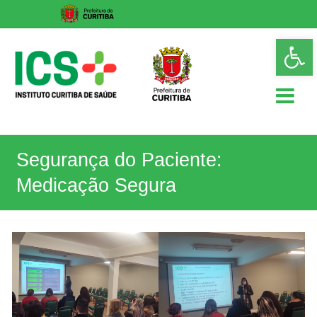
Skip
Op
to
too
content
ICS
Segurança do Paciente:
Instituto
Curitiba
Medicação Segura
de
Saúde