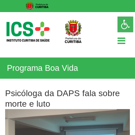
Skip
Op
to
too
content
ICS
Programa Boa Vida
Instituto
Curitiba
de
Saúde
Psicóloga da DAPS fala sobre
morte e luto