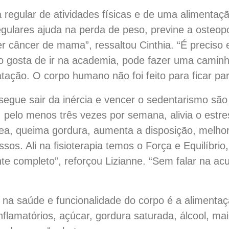
a regular de atividades físicas e de uma alimenta
 regulares ajuda na perda de peso, previne a osteop
r câncer de mama”, ressaltou Cinthia. “É preciso 
não gosta de ir na academia, pode fazer uma camin
atação. O corpo humano não foi feito para ficar pa
gue sair da inércia e vencer o sedentarismo são 
r, pelo menos três vezes por semana, alivia o estr
nea, queima gordura, aumenta a disposição, melho
 ossos. Ali na fisioterapia temos o Força e Equilíbr
nte completo”, reforçou Lizianne. “Sem falar na a
 na saúde e funcionalidade do corpo é a alimenta
inflamatórios, açúcar, gordura saturada, álcool, ma