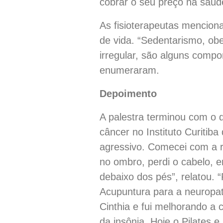
cobrar o seu preço na saúde
As fisioterapeutas mencion
de vida. “Sedentarismo, obe
irregular, são alguns comp
enumeraram.
Depoimento
A palestra terminou com o 
câncer no Instituto Curiti
agressivo. Comecei com a ra
no ombro, perdi o cabelo, 
debaixo dos pés”, relatou. “
Acupuntura para a neuropati
Cinthia e fui melhorando a
da insônia. Hoje o Pilates 