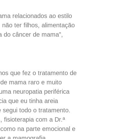
ama relacionados ao estilo
não ter filhos, alimentação
ia do câncer de mama”,
os que fez o tratamento de
r de mama raro e muito
 uma neuropatia periférica
ia que eu tinha areia
e segui todo o tratamento.
 fisioterapia com a Dr.ª
s como na parte emocional e
azer a mamografia