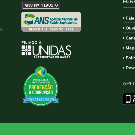
FER
Fal
Ouvi
9h
Cana
Mapa
Polí
Down
APLI
ema:
Esteem
por ThemeGrill. Powered by
WordPress
.