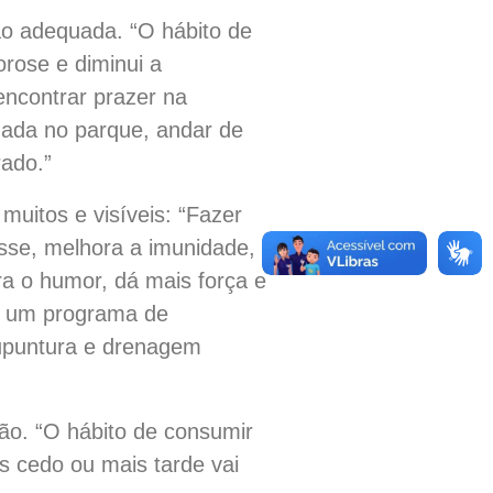
ção adequada. “O hábito de
orose e diminui a
encontrar prazer na
hada no parque, andar de
rado.”
muitos e visíveis: “Fazer
esse, melhora a imunidade,
ra o humor, dá mais força e
io, um programa de
cupuntura e drenagem
ção. “O hábito de consumir
is cedo ou mais tarde vai