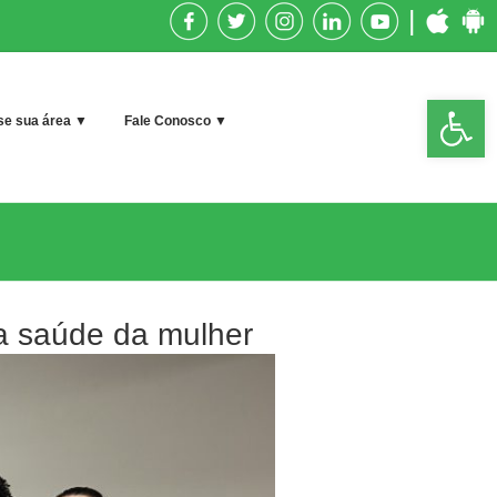
|
Op
e sua área ▼
Fale Conosco ▼
too
na saúde da mulher