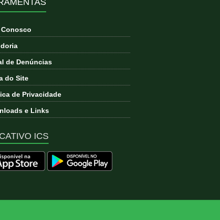
RAMENTAS
e Conosco
doria
l de Denúncias
 do Site
tica de Privacidade
loads e Links
CATIVO ICS