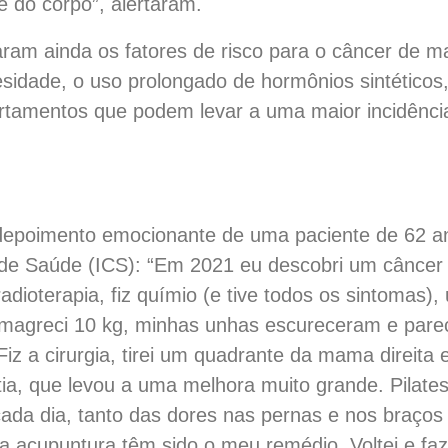
 do corpo”, alertaram.
aram ainda os fatores de risco para o câncer de m
sidade, o uso prolongado de hormônios sintéticos, 
ortamentos que podem levar a uma maior incidênc
depoimento emocionante de uma paciente de 62 an
ba de Saúde (ICS): “Em 2021 eu descobri um cânce
dioterapia, fiz químio (e tive todos os sintomas),
emagreci 10 kg, minhas unhas escureceram e parec
Fiz a cirurgia, tirei um quadrante da mama direita 
a, que levou a uma melhora muito grande. Pilates,
 cada dia, tanto das dores nas pernas e nos braço
e a acupuntura têm sido o meu remédio. Voltei e f