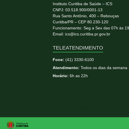
Instituto Curitiba de Saúde – ICS
CNPJ: 03.518.900/0001-13
Rua Santo Antônio, 400 – Rebouças
Curitiba/PR – CEP 80.230-120
Funcionamento: Seg a Sex das 07h às 1
Email: ics@ics.curitiba.pr.gov.br
TELEATENDIMENTO
Fone:
(41) 3330-6100
Atendimento:
Todos os dias da semana
Horário:
6h as 22h
Copyright © 2026
ICS
. All rights reserved. T