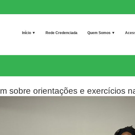
Início ▼
Rede Credenciada
Quem Somos ▼
Acess
am sobre orientações e exercícios 