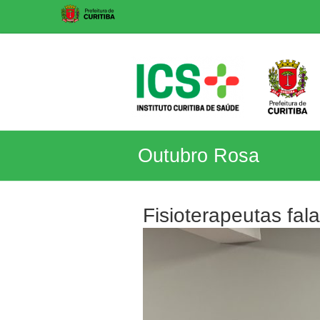
Skip
to
content
ICS
Outubro Rosa
Instituto
Curitiba
de
Fisioterapeutas fal
Saúde