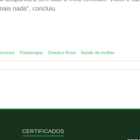
ais nada”, concluiu.
App
py
k
ercícios
Fisioterapia
Outubro Rosa
Saúde da mulher
CERTIFICADOS