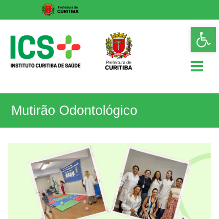
Skip
Op
to
too
content
ICS
Mutirão Odontológico
Instituto
Curitiba
de
Saúde