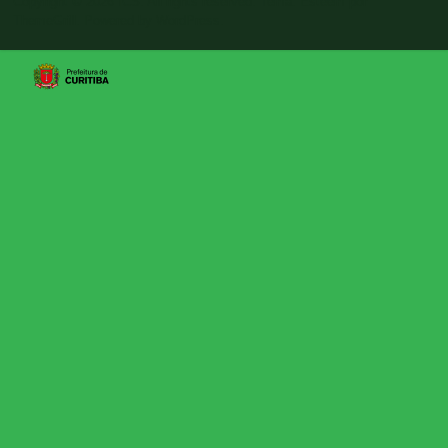
Copyright © 2026
ICS
. All rights reserved. Tema:
Esteem
por
ThemeGrill. Powered by
WordPress
.