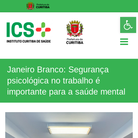
Skip
Op
to
too
content
ICS
Janeiro Branco: Segurança
Instituto
Curitiba
psicológica no trabalho é
de
Saúde
importante para a saúde mental