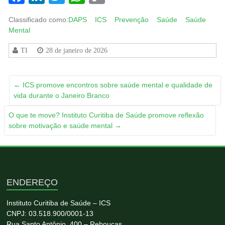
Link
Classificado como:
DAPS
ICS
Prevenção
Saúde
Saúde
Mental
TI
28 de janeiro de 2026
←
ICS promove encontros sobre saúde mental e qualidade de
vida durante o Janeiro Branco
O que te move? Instituto Curitiba de Saúde promove reflexão
sobre motivação e saúde mental
→
ENDEREÇO
Instituto Curitiba de Saúde – ICS
CNPJ: 03.518.900/0001-13
Rua Santo Antônio, 400 – Rebouças