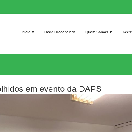
Início ▼
Rede Credenciada
Quem Somos ▼
Acess
olhidos em evento da DAPS