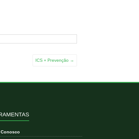
ICS + Prevenção
→
RAMENTAS
e Conosco