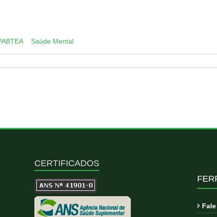
App
py
k
PABTEA
Saúde Mental
CERTIFICADOS
FER
Fal