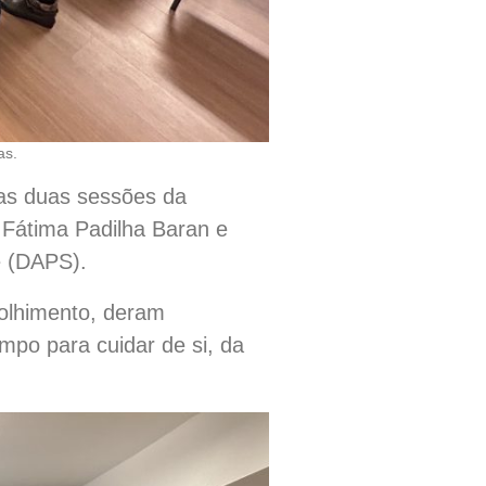
as.
 das duas sessões da
 Fátima Padilha Baran e
e (DAPS).
olhimento, deram
mpo para cuidar de si, da