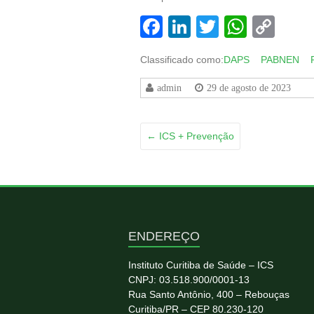
Facebook
LinkedIn
Twitter
Whats
Co
Lin
Classificado como:
DAPS
PABNEN
admin
29 de agosto de 2023
←
ICS + Prevenção
ENDEREÇO
Instituto Curitiba de Saúde – ICS
CNPJ: 03.518.900/0001-13
Rua Santo Antônio, 400 – Rebouças
Curitiba/PR – CEP 80.230-120