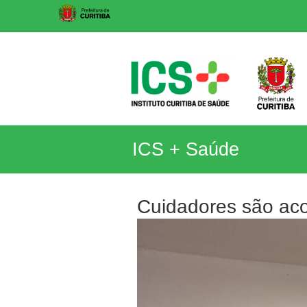
Skip
to
content
ICS
ICS + Saúde
Instituto
Curitiba
de
Cuidadores são ac
Saúde