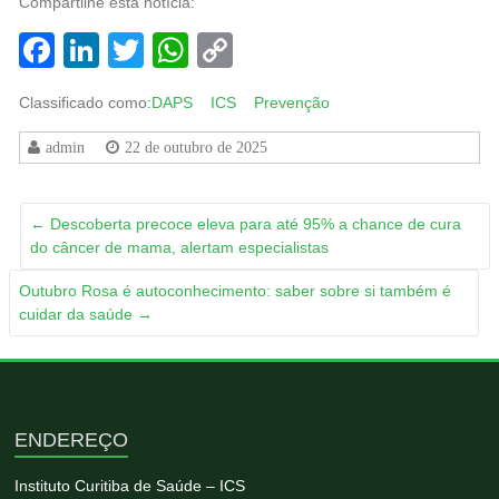
Compartilhe esta notícia:
Facebook
LinkedIn
Twitter
WhatsApp
Copy
Link
Classificado como:
DAPS
ICS
Prevenção
admin
22 de outubro de 2025
←
Descoberta precoce eleva para até 95% a chance de cura
do câncer de mama, alertam especialistas
Outubro Rosa é autoconhecimento: saber sobre si também é
cuidar da saúde
→
ENDEREÇO
Instituto Curitiba de Saúde – ICS