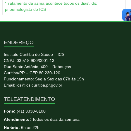
‘Tratamento da asma acontece todos os dias’, diz
pneumologista do ICS
→
ENDEREÇO
Instituto Curitiba de Saúde – ICS
CNPJ: 03.518.900/0001-13
Rua Santo Antônio, 400 – Rebouças
Curitiba/PR – CEP 80.230-120
Funcionamento: Seg a Sex das 07h às 19h
Email: ics@ics.curitiba.pr.gov.br
TELEATENDIMENTO
Fone:
(41) 3330-6100
Atendimento:
Todos os dias da semana
Horário:
6h as 22h