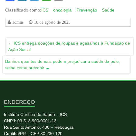
Link
Classificado como:
ICS
oncologia
Prevenção
Saúde
admin
18 de agosto de 2025
←
ICS entrega doações de roupas e agasalhos à Fundação de
Ação Social
Banhos quentes demais podem prejudicar a saúde da pele;
saiba como prevenir
→
ENDEREÇO
Instituto Curitiba de Saúde – ICS
CNPJ: 03.518.900/0001-13
Rua Santo Antônio, 400 – Rebouças
Curitiba/PR – CEP 80.230-120