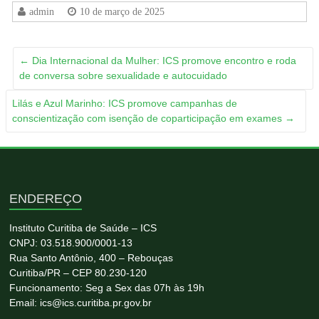
admin
10 de março de 2025
←
Dia Internacional da Mulher: ICS promove encontro e roda
de conversa sobre sexualidade e autocuidado
Lilás e Azul Marinho: ICS promove campanhas de
conscientização com isenção de coparticipação em exames
→
ENDEREÇO
Instituto Curitiba de Saúde – ICS
CNPJ: 03.518.900/0001-13
Rua Santo Antônio, 400 – Rebouças
Curitiba/PR – CEP 80.230-120
Funcionamento: Seg a Sex das 07h às 19h
Email: ics@ics.curitiba.pr.gov.br