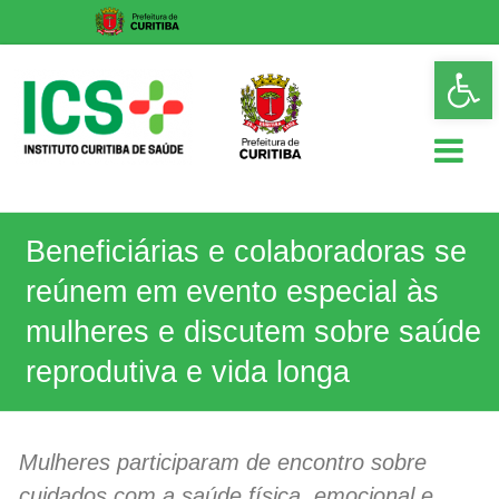
Skip
Op
to
too
content
ICS
Beneficiárias e colaboradoras se
Instituto
Curitiba
reúnem em evento especial às
de
Saúde
mulheres e discutem sobre saúde
reprodutiva e vida longa
Mulheres participaram de encontro sobre
cuidados com a saúde física, emocional e