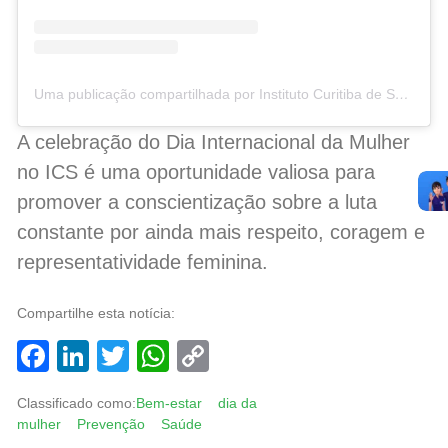
Uma publicação compartilhada por Instituto Curitiba de Saúde (@icscuritiba)
A celebração do Dia Internacional da Mulher
no ICS é uma oportunidade valiosa para
promover a conscientização sobre a luta
constante por ainda mais respeito, coragem e
representatividade feminina.
Compartilhe esta notícia:
Facebook
LinkedIn
Twitter
WhatsApp
Copy
Link
Classificado como:
Bem-estar
dia da
mulher
Prevenção
Saúde