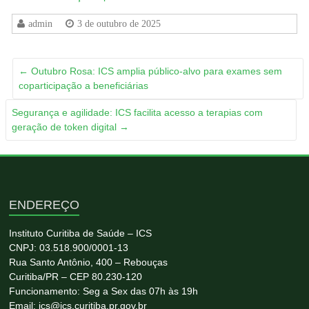
admin
3 de outubro de 2025
←
Outubro Rosa: ICS amplia público-alvo para exames sem
coparticipação a beneficiárias
Segurança e agilidade: ICS facilita acesso a terapias com
geração de token digital
→
ENDEREÇO
Instituto Curitiba de Saúde – ICS
CNPJ: 03.518.900/0001-13
Rua Santo Antônio, 400 – Rebouças
Curitiba/PR – CEP 80.230-120
Funcionamento: Seg a Sex das 07h às 19h
Email: ics@ics.curitiba.pr.gov.br