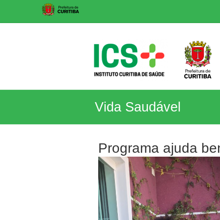
Skip
to
content
ICS
Vida Saudável
Instituto
Curitiba
de
Programa ajuda ben
Saúde