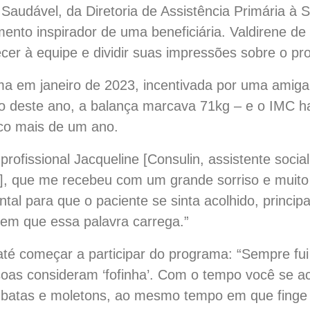
audável, da Diretoria de Assistência Primária à 
nto inspirador de uma beneficiária. Valdirene de 
cer à equipe e dividir suas impressões sobre o p
ma em janeiro de 2023, incentivada por uma amig
 deste ano, a balança marcava 71kg – e o IMC ha
co mais de um ano.
profissional Jacqueline [Consulin, assistente socia
], que me recebeu com um grande sorriso e muito
ntal para que o paciente se sinta acolhido, princi
em que essa palavra carrega.”
até começar a participar do programa: “Sempre f
soas consideram ‘fofinha’. Com o tempo você se 
 batas e moletons, ao mesmo tempo em que finge 