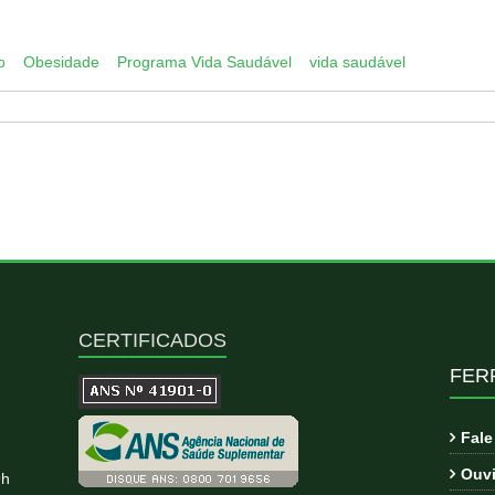
App
py
k
o
Obesidade
Programa Vida Saudável
vida saudável
CERTIFICADOS
FER
Fal
Ouvi
9h