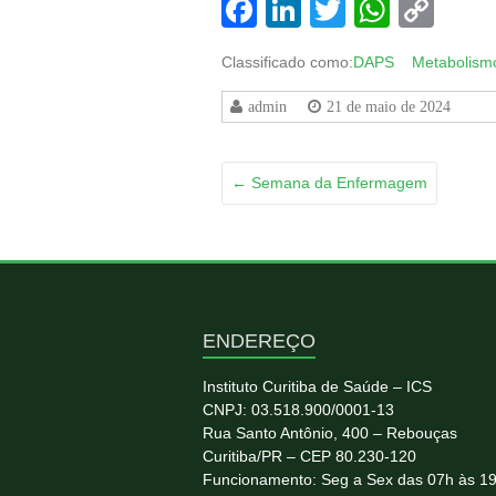
Facebook
LinkedIn
Twitter
Whats
Co
Lin
Classificado como:
DAPS
Metabolism
admin
21 de maio de 2024
←
Semana da Enfermagem
ENDEREÇO
Instituto Curitiba de Saúde – ICS
CNPJ: 03.518.900/0001-13
Rua Santo Antônio, 400 – Rebouças
Curitiba/PR – CEP 80.230-120
Funcionamento: Seg a Sex das 07h às 1