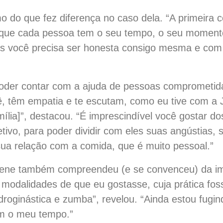
mo do que fez diferença no caso dela. “A primeira 
r que cada pessoa tem o seu tempo, o seu moment
 você precisa ser honesta consigo mesma e com o
poder contar com a ajuda de pessoas comprometi
, têm empatia e te escutam, como eu tive com a Ja
ília]”, destacou. “É imprescindível você gostar dos
etivo, para poder dividir com eles suas angústias
ua relação com a comida, que é muito pessoal.”
rene também compreendeu (e se convenceu) da imp
 modalidades de que eu gostasse, cuja prática fos
idroginástica e zumba”, revelou. “Ainda estou fug
m o meu tempo.”