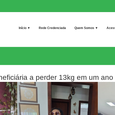
Início ▼
Rede Credenciada
Quem Somos ▼
Acess
eficiária a perder 13kg em um ano