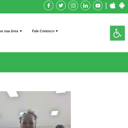
|
Op
e sua área ▼
Fale Conosco ▼
too