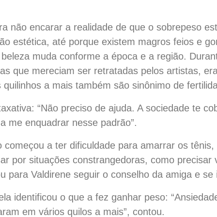
ara não encarar a realidade de que o sobrepeso es
o estética, até porque existem magros feios e gor
 beleza muda conforme a época e a região. Dura
 as que mereciam ser retratadas pelos artistas, e
s quilinhos a mais também são sinônimo de fertilid
 taxativa: “Não preciso de ajuda. A sociedade te 
 a me enquadrar nesse padrão”.
começou a ter dificuldade para amarrar os tênis, 
r por situações constrangedoras, como precisar ve
ou para Valdirene seguir o conselho da amiga e se
a identificou o que a fez ganhar peso: “Ansiedad
aram em vários quilos a mais”, contou.