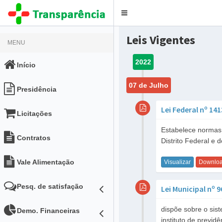
Toggle
navigation
Leis Vigentes
MENU
2022
Início
07 de Julho
Presidência
Lei Federal nº 14
Licitações
Estabelece normas g
Contratos
Distrito Federal e 
Vale Alimentação
Visualizar
Downlo
Pesq. de satisfação
Lei Municipal nº 
dispõe sobre o sist
Demo. Financeiras
instituto de previdê