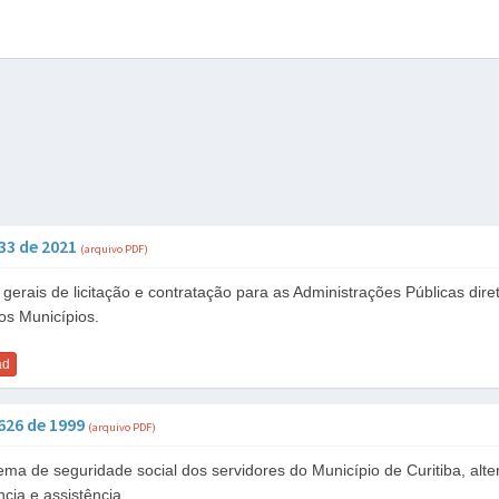
133 de 2021
(arquivo PDF)
erais de licitação e contratação para as Administrações Públicas dire
dos Municípios.
ad
9626 de 1999
(arquivo PDF)
ema de seguridade social dos servidores do Município de Curitiba, alte
ncia e assistência