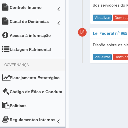
dos servidores do M
Controle Interno
Visualizar
Downlo
Canal de Denúncias
Lei Federal nº 96
Acesso à informação
Dispõe sobre os pl
Listagem Patrimonial
Visualizar
Downlo
GOVERNANÇA
Planejamento Estratégico
Código de Ética e Conduta
Políticas
Regulamentos Internos