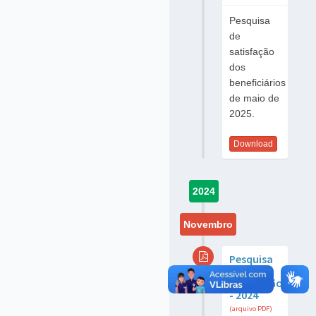
Pesquisa
de
satisfação
dos
beneficiários
de maio de
2025.
Download
2024
Novembro
Pesquisa
de
satisfação
- 2024
(arquivo PDF)