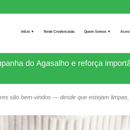
Início ▼
Rede Credenciada
Quem Somos ▼
Acess
mpanha do Agasalho e reforça import
ores são bem-vindos — desde que estejam limpas,