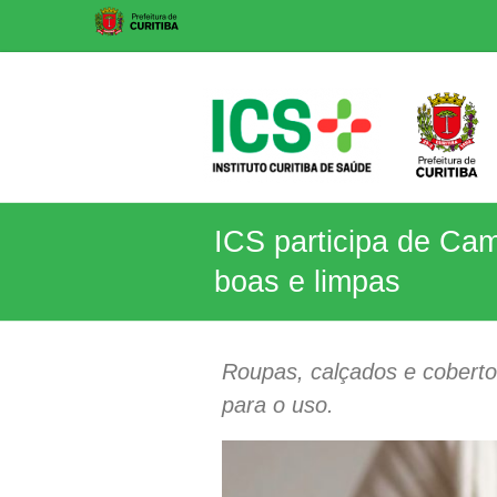
Skip
to
content
ICS
ICS participa de Ca
Instituto
boas e limpas
Curitiba
de
Saúde
Roupas, calçados e cobert
para o uso.