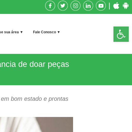
|
Op
e sua área ▼
Fale Conosco ▼
too
ância de doar peças
 em bom estado e prontas