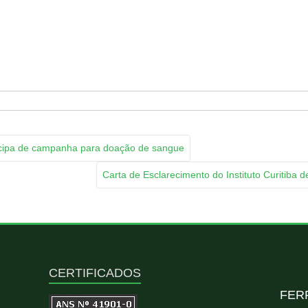
App
py
k
icipa de campanha para doação de sangue
Carta de Esclarecimento do Instituto Curitiba
CERTIFICADOS
FER