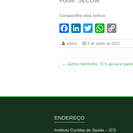
Fonte: SECOM
Compartilhe esta notícia:
Facebook
LinkedIn
Twitter
Whats
Co
Lin
admin
6 de junho de 2025
←
Junho Vermelho: ICS apoia e part
ENDEREÇO
Instituto Curitiba de Saúde – ICS