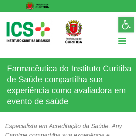
Skip
Op
to
too
content
ICS
Farmacêutica do Instituto Curitiba
Instituto
Curitiba
de Saúde compartilha sua
de
Saúde
experiência como avaliadora em
evento de saúde
Especialista em Acreditação da Saúde, Any
Caroline compartilha sua experiência e