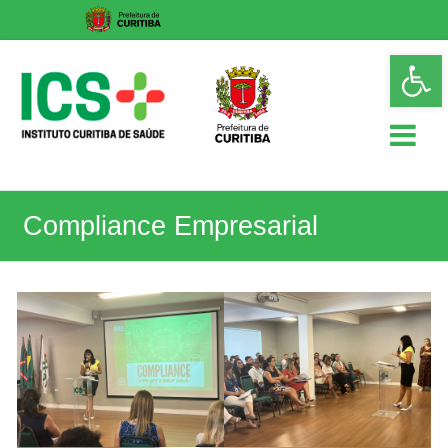
Skip
Op
to
too
content
ICS
Compliance Empresarial
Instituto
Curitiba
de
Saúde