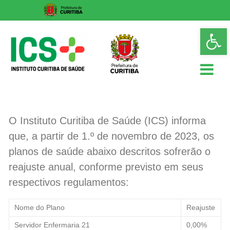
Skip
Op
to
too
content
ICS
Instituto
O Instituto Curitiba de Saúde (ICS) informa
Curitiba
que, a partir de 1.º de novembro de 2023, os
de
Saúde
planos de saúde abaixo descritos sofrerão o
reajuste anual, conforme previsto em seus
respectivos regulamentos:
Nome do Plano
Reajuste
Servidor Enfermaria 21
0,00%