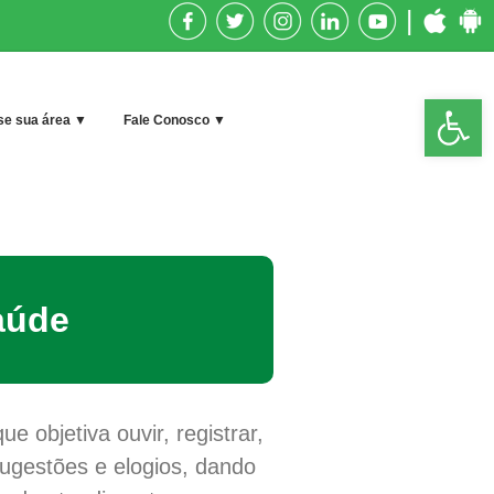
|
Op
e sua área ▼
Fale Conosco ▼
too
Saúde
e objetiva ouvir, registrar,
 sugestões e elogios, dando