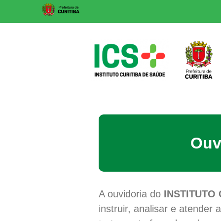
Skip
to
content
ICS
Instituto
Curitiba
Ouvi
de
Saúde
A ouvidoria do
INSTITUTO 
instruir, analisar e atender