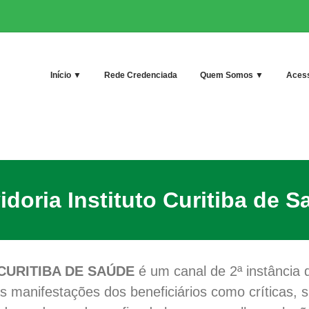
Início ▼
Rede Credenciada
Quem Somos ▼
Acess
doria Instituto Curitiba de 
CURITIBA DE SAÚDE
é um canal de 2ª instância qu
 as manifestações dos beneficiários como críticas,