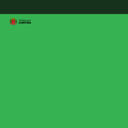
Copyright © 2026
ICS
. All rights reserved. Tema:
Esteem
por
ThemeGrill. Powered by
WordPress
.