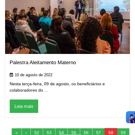
Palestra Aleitamento Materno
10 de agosto de 2022
Nesta terça-feira, 09 de agosto, os beneficiários e
colaboradores do ...
Leia mais
«
‹
52
53
54
55
56
57
58
59