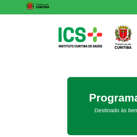
Skip
to
content
ICS
Instituto
Curitiba
de
Saúde
Programa
Destinado às ben