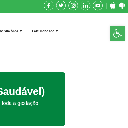
|
Op
e sua área ▼
Fale Conosco ▼
too
Saudável)
 toda a gestação.