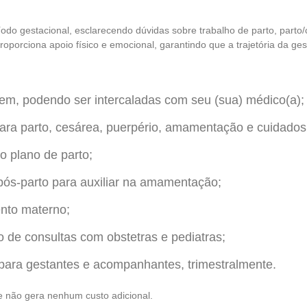
do gestacional, esclarecendo dúvidas sobre trabalho de parto, parto
oporciona apoio físico e emocional, garantindo que a trajetória da gest
m, podendo ser intercaladas com seu (sua) médico(a);
ara parto, cesárea, puerpério, amamentação e cuidado
o plano de parto;
 pós-parto para auxiliar na amamentação;
ento materno;
 de consultas com obstetras e pediatras;
para gestantes e acompanhantes, trimestralmente.
te não gera nenhum custo adicional.