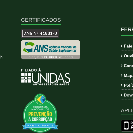
CERTIFICADOS
FER
Fal
Ouvi
9h
Cana
Mapa
Polí
Down
APLI