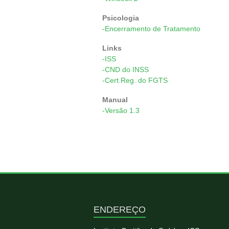
Psicologia
-Encerramento de Tratamento
Links
-ISS
-CND do INSS
-Cert.Reg. do FGTS
Manual
-Versão 1.3
ENDEREÇO