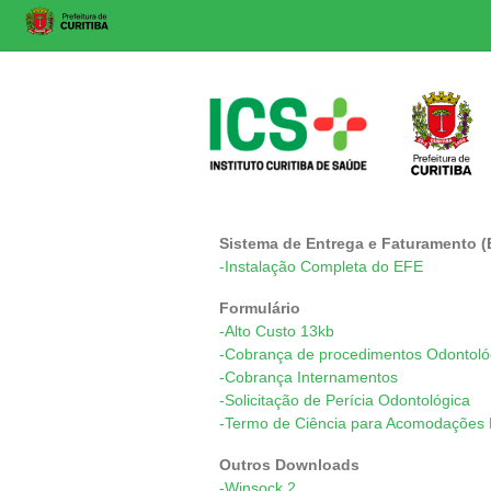
Skip
to
content
ICS
Sistema de Entrega e Faturamento (
-Instalação Completa do EFE
Instituto
Curitiba
Formulário
de
-Alto Custo 13kb
Saúde
-Cobrança de procedimentos Odontoló
-Cobrança Internamentos
-Solicitação de Perícia Odontológica
-Termo de Ciência para Acomodações H
Outros Downloads
-Winsock 2