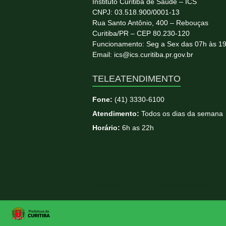
Instituto Curitiba de Saúde – ICS
CNPJ: 03.518.900/0001-13
Rua Santo Antônio, 400 – Rebouças
Curitiba/PR – CEP 80.230-120
Funcionamento: Seg a Sex das 07h às 1
Email: ics@ics.curitiba.pr.gov.br
TELEATENDIMENTO
Fone:
(41) 3330-6100
Atendimento:
Todos os dias da semana
Horário:
6h as 22h
Copyright © 2026
ICS
. All rights reserved. T