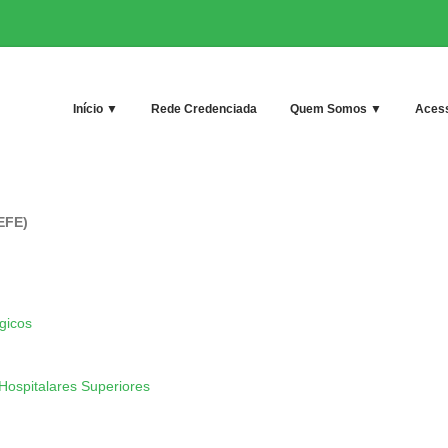
Início ▼
Rede Credenciada
Quem Somos ▼
Acess
EFE)
gicos
ospitalares Superiores