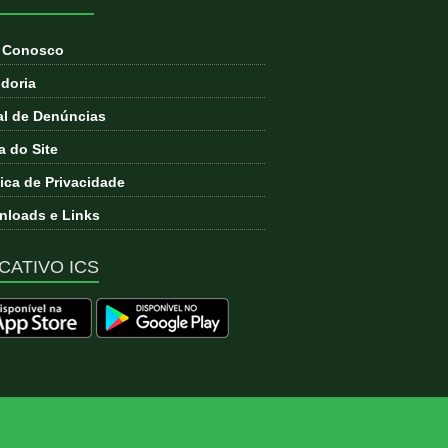
e Conosco
doria
l de Denúncias
 do Site
tica de Privacidade
loads e Links
CATIVO ICS