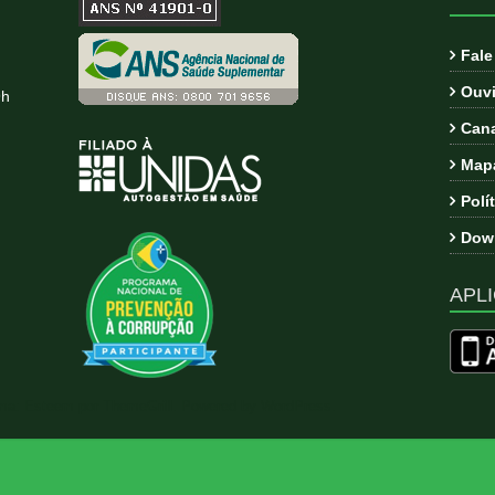
Fal
Ouvi
9h
Cana
Mapa
Polí
Down
APLI
ema:
Esteem
por ThemeGrill. Powered by
WordPress
.