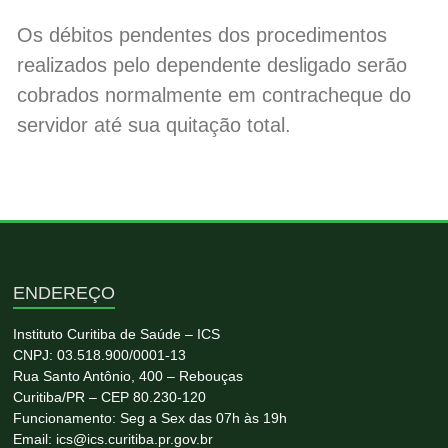
Os débitos pendentes dos procedimentos
realizados pelo dependente desligado serão
cobrados normalmente em contracheque do
servidor até sua quitação total.
ENDEREÇO
Instituto Curitiba de Saúde – ICS
CNPJ: 03.518.900/0001-13
Rua Santo Antônio, 400 – Rebouças
Curitiba/PR – CEP 80.230-120
Funcionamento: Seg a Sex das 07h às 19h
Email: ics@ics.curitiba.pr.gov.br