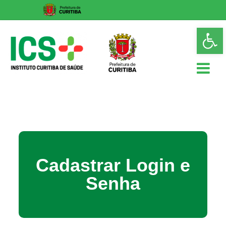
Skip
Op
to
too
content
ICS
Instituto
Curitiba
de
Saúde
Cadastrar Login e
Senha