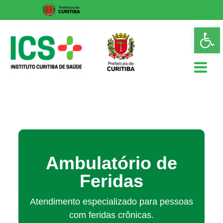
Skip
Op
to
too
content
ICS
Instituto
Curitiba
de
Saúde
Ambulatório de
Feridas
Atendimento especializado para pessoas
com feridas crônicas.